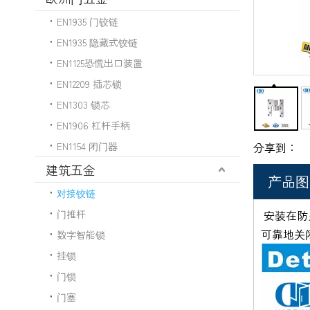
EN1935 门铰链
EN1935 隐藏式铰链
EN1125恐慌出口装置
EN12209 插芯锁
EN1303 锁芯
EN1906 杠杆手柄
EN1154 闭门器
分享到：
建筑五金
产品图
对接铰链
门推杆
安装在防
可靠地关
数字智能锁
挂锁
门锁
门塞