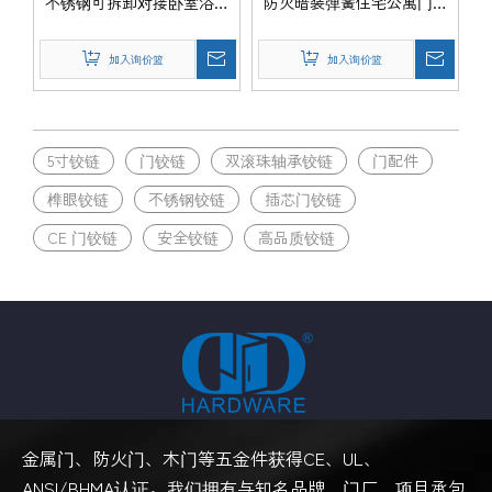
不锈钢可拆卸对接卧室浴室
防火暗装弹簧住宅公寓门铰
门铰链 -DDSS001-CE-
链 -DDSS001-CE-
4x3x3mm
4x3.5x3mm
加入询价篮
加入询价篮
5寸铰链
门铰链
双滚珠轴承铰链
门配件
榫眼铰链
不锈钢铰链
插芯门铰链
CE 门铰链
安全铰链
高品质铰链
金属门、防火门、木门等五金件获得CE、UL、
ANSI/BHMA认证。我们拥有与知名品牌、门厂、项目承包