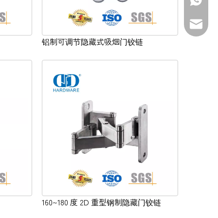
+86-139
sales@d
铝制可调节隐藏式吸烟门铰链
160~180 度 2D 重型钢制隐藏门铰链