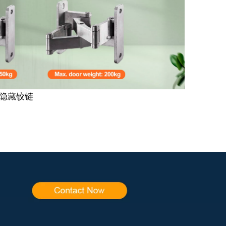
门隐藏铰链