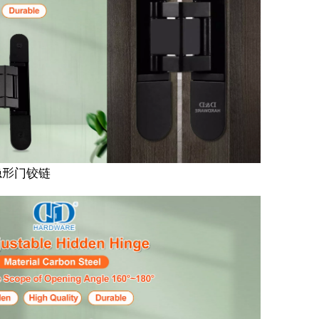
隐形门铰链