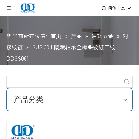
简体中文
当前所在位置:
首页
»
产品
»
建筑五金
»
对
接铰链
»
SUS 304 隐藏轴承全榫眼铰链三铰-
DDSS061
产品分类