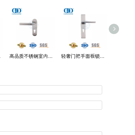
P009
高品质不锈钢室内执手带板金属门-DDTP008
轻奢门把手面板锁家用入户门把手-DDTP007