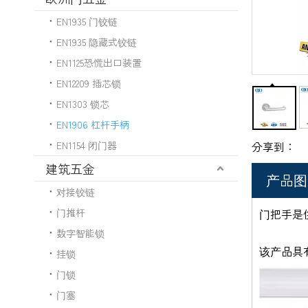
EN1935 门铰链
EN1935 隐藏式铰链
EN1125恐慌出口装置
EN12209 插芯锁
EN1303 锁芯
EN1906 杠杆手柄
EN1154 闭门器
分享到：
建筑五金
产品图
对接铰链
门推杆
门把手是
数字智能锁
该产品具
挂锁
门锁
门塞