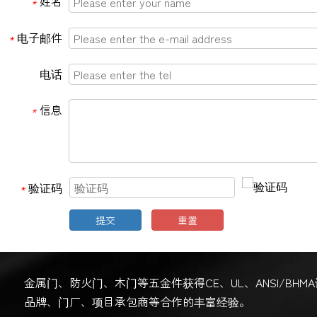
姓名
*
电子邮件
*
电话
信息
*
验证码
*
提交
重置
金属门、防火门、木门等五金件获得CE、UL、ANSI/BH
品牌、门厂、项目承包商等合作的丰富经验。