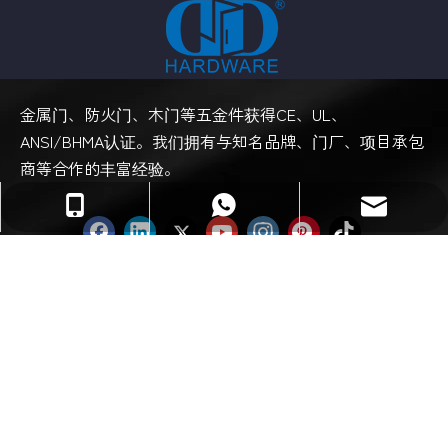
金属门、防火门、木门等五金件获得CE、UL、
ANSI/BHMA认证。我们拥有与知名品牌、门厂、项目承包
商等合作的丰富经验。
sales@danddhardware.com
+86-13929037292
+86-13929037292
快速链接
产品分类
支持