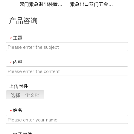
双门紧急退出装置推杆边缘撞击-DDPD046-SSS
紧急出口双门五金件轮辋撞击（无竖框）-DDPD045-SSS
产品咨询
主题
*
内容
*
上传附件
选择一个文档
姓名
*