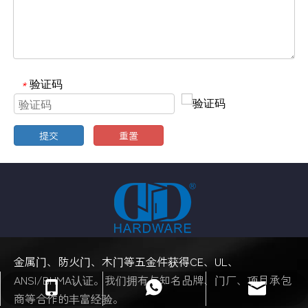
验证码
*
提交
重置
金属门、防火门、木门等五金件获得CE、UL、
ANSI/BHMA认证。我们拥有与知名品牌、门厂、项目承包
sales@danddhardware.com
+86-13929037292
+86-13929037292
商等合作的丰富经验。