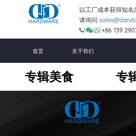
以工厂成本获得知名
请询问
sales@dand
+86 139 290

\

\

:
首页
关于我们
专辑美食
专